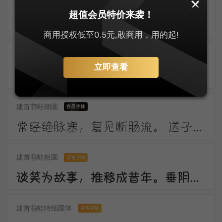
上首布迪体
零售字体
超值会员特价来袭！
东风柳陌长，闭月花房小。应念画眉人，拂镜啼新晓。伤心南浦波，回首青门道。记得绿罗裙，处处怜芳草。
商用授权低至0.5元,敢商用，用的起!
建首萌蛙圆体
零售字体
立即查看
窗外一株梅，寒花五出开。 影随朝日远，香逐便风来。 泣对铜钩障，愁看玉镜台。 行人断消息，春恨几裴回。
建首萌蛙细圆
常经绝脉塞，复见断肠流。 送子成今别，令人起昔愁。 陇云晴半雨，边草夏先秋。 万里长城寄，无贻汉国忧。
建首萌蛙粗圆
零售字体
谈笑为故事，推移成昔年。垂阴当覆地，耸干会参天。好作思人树，惭无惠化传。
建首萌蛙特细圆体
零售字体