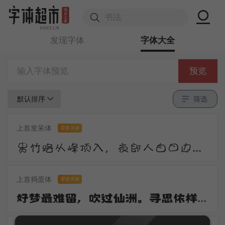
发现字体
字体大全
预览
默认排序
筛选
上首发呆体
零售字体
贵竹路从峰顶入，夜郎人自日边来。莺花夹道惊春老，雉堞连云向晚开。尺素屡题还屡掷，衡阳那有雁飞回。
上首捣蛋体
零售字体
好梦最难留，吹过仙洲。寻思依样到心头。去也无踪寻也惯，一桁红楼。