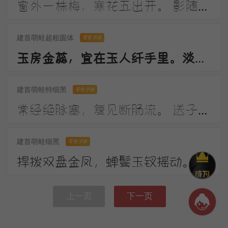
窗外一株梅，寒花五出开。 影随朝日远，香逐便风来。 泣对铜钩障，愁看玉镜台。 行人断消息，春恨几裴回。
建首萌蛙超粗圆体
零售字体
玉房金蕊，宜在玉人纤手里。淡月朦胧，更有微微弄袖风。温香熟美，醉慢云鬟垂两耳。多谢春工，不是花红是玉红。
建首萌蛙特细黑
零售字体
常经绝脉塞，复见断肠流。 送子成今别，令人起昔愁。 陇云晴半雨，边草夏先秋。 万里长城寄，无贻汉国忧。
建首萌蛙细黑
零售字体
捍拨双盘金凤，蝉鬓玉钗摇动。画堂前，人不语，弦解语。弹到昭君怨处，翠蛾愁，不抬头。
上一页
下一页