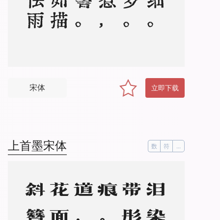
宋体
立即下载
上首墨宋体
数
符
...