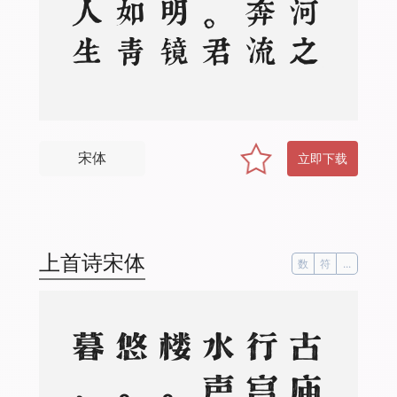
宋体
立即下载
上首诗宋体
数
符
...