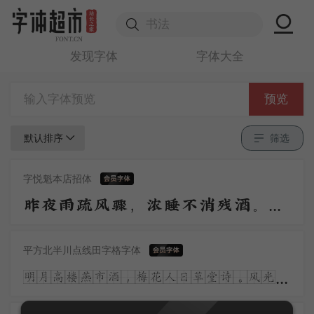
发现字体
字体大全
预览
默认排序
筛选
字悦魁本店招体
昨夜雨疏风骤，浓睡不消残酒。试问卷帘人，却道海棠依旧。知否？知否？应是绿肥红瘦。
平方北半川点线田字格字体
明月高楼燕市酒，梅花人日草堂诗。风光流转何多态，儿女青红又一时。涧底孤松二千尺，殷勤留看岁寒枝。