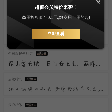
平方北半川渐变点线练字体
超值会员特价来袭！
雨滴长门秋夜长，愁心和雨到昭阳。泪痕不学君恩断，拭却千行更万行。宫殿沈沈月欲分，昭阳更漏不堪闻。
商用授权低至0.5元,敢商用，用的起!
字研室浮生楷体
立即查看
日夕北风紧，寒林噤暮鸦。是谁谈佛法，真个坠天花。呵笔难临帖，敲床且煮茶。禅关堪早闭，应少客停车。
冬日温暖便利店
南山塞天地，日月石上生。高峰夜留景，深谷昼未明。山中人自正，路险心亦平。长风驱松柏，声拂万壑清。
云纹楷书
语燕鸣鸠白昼长，黄蜂紫蝶草花香。苍江依旧绕斜阳。泛水浮萍随处满，舞风轻絮霎时狂。清和院宇麦秋凉。
云浪楷体