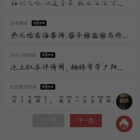
袖剑飞吟。洞庭青草，秋水深深。万顷波光，岳阳楼上，一快披襟。 不须携酒登临。问有酒、何人共斟？变尽人间，君山一点，自古如今。
云卷楷体
严风吹霜海草凋，筋干精坚胡马骄。汉家战士三十万，将军兼领霍嫖姚。流星白羽腰间插，剑花秋莲光出匣。
尽欢小楷加粗
池上红衣伴倚阑，栖鸦常带夕阳还。殷云度雨疏桐落，明月生凉宝扇闲。乡梦窄，水天宽。小窗愁黛淡秋山。
红豆夏天的风
村子迷惘了，绕出一丝丝青烟；是那白沙一片篁竹围着的茅屋？是枯柴爆裂着灶火的声响，是童子缩颈落叶林中的歌唱？
上一页
下一页