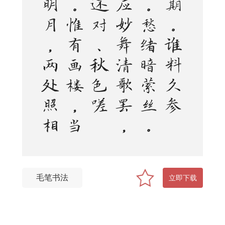
佳
期
。
谁
料
久
参
差
。
愁
绪
暗
萦
丝
。
想
应
妙
舞
清
歌
罢
，
又
还
对
、
秋
色
嗟
咨
。
惟
有
画
楼
，
当
时
明
月
，
两
处
照
相
思
毛笔书法
立即下载