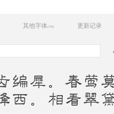
其他字体
更新记录
(109)
齿编犀。春莺
峰西。相看翠