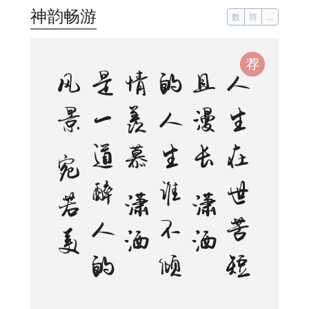
神韵畅游
数
符
...
人
生
在
世
苦
短
且
漫
长
潇
洒
的
人
生
谁
不
倾
情
羡
慕
潇
洒
是
一
道
醉
人
的
风
景
宛
若
美
丽
的
音
符
自
然
流
动
是
人
生
内
在
气
质
的
飘