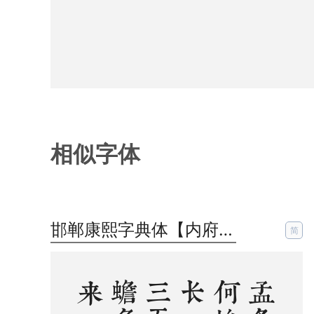
相似字体
邯郸康熙字典体【内府简】
简