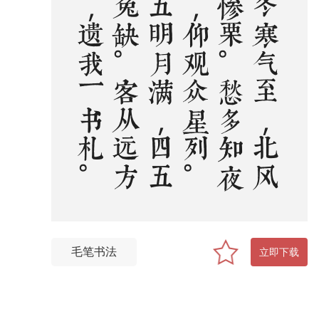
孟
冬
寒
气
至
，
北
风
何
惨
栗
。
愁
多
知
夜
长
，
仰
观
众
星
列
。
三
五
明
月
满
，
四
五
蟾
兔
缺
。
客
从
远
方
来
，
遗
我
一
书
札
。
上
言
长
相
思
，
下
言
久
离
别
。
置
书
怀
袖
中
，
三
岁
字
不
灭
。
一
心
抱
区
区
，
惧
君
不
识
察
毛笔书法
立即下载