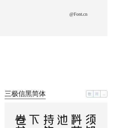
@Font.cn
三极信黑简体
数
符
...