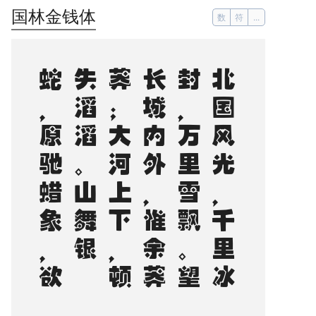
国林金钱体
数
符
...
。
北
国
风
光
，
千
里
冰
封
，
万
里
雪
飘
。
望
长
城
内
外
，
惟
余
莽
莽
；
大
河
上
下
，
顿
失
滔
滔
。
山
舞
银
蛇
，
原
驰
蜡
象
，
欲
与
天
公
试
比
高