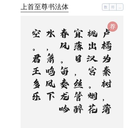
上首至尊书法体
数
符
...
。
逸
卢
橘
为
秦
树
，
蒲
桃
出
汉
宫
。
烟
花
宜
落
日
，
丝
管
醉
春
风
。
笛
奏
龙
吟
水
，
箫
鸣
凤
下
空
。
君
王
多
乐
事
，
还
与
万
方
同