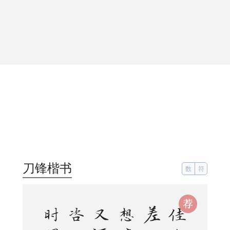
刀锋楷书
数
符
。
。