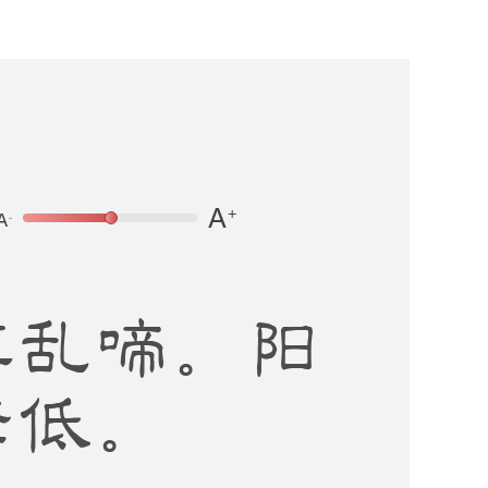
莫乱啼。阳
黛低。