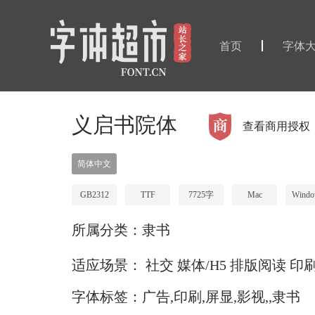
首页
字体
义启书院体
查看商用授权
简体中文
GB2312
TTF
7725字
Mac
Windo
所属分类：
隶书
适应场景：
社交
媒体/H5
排版阅读
印刷
字体标签：广告,印刷,屏显,影视,,隶书