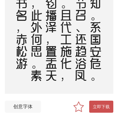
须
知
。
系
国
安
危
。
料
节
召
、
还
趋
浴
凤
池
。
且
代
工
施
化
，
持
钧
播
泽
，
置
盂
天
下
，
此
外
何
思
。
素
卷
书
名
，
赤
松
游
道
，
飙
驭
云
軿仙
可
期
。
湖
山
美
，
有
啼
猿
唳
鹤
，
相
望
东
归
创意字体
立即下载