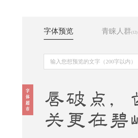
字体预览
青睐人群
(12)
唇破点，
关更在碧