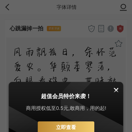
字体详情
心跳漏掉一拍
商
零售字体
风雨飘摇日，余怀范
爱农。华颠萎寥落，
白眼看鸡虫。世味秋
荼苦，人间直道穷。
超值会员特价来袭！
奈何三月别，竟尔失
商用授权低至0.5元,敢商用，用的起!
畸躬。
立即查看