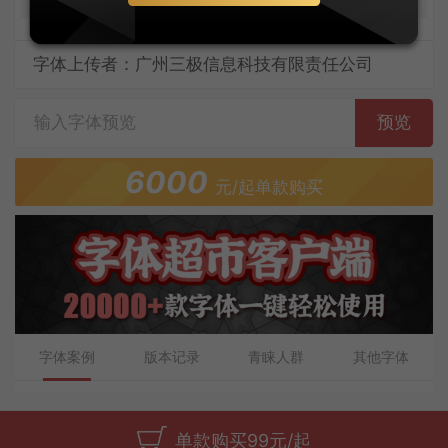
字体上传者：广州三极信息科技有限责任公司
预览
6000
元/起单款购买
字体案例
版本记录
青睐人群
其他字体
单款购买99元/起