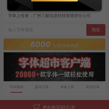
字体上传者：广州三极信息科技有限责任公司
预览
6000
元/起单款购买
字体案例
版本记录
青睐人群
其他字体
单款购买99元/起