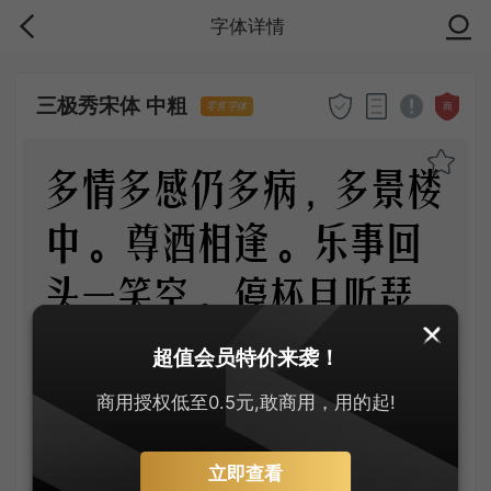
字体详情
三极秀宋体 中粗
商
零售字体
多情多感仍多病，多景楼
中。尊酒相逢。乐事回
头一笑空。停杯且听琵
琶语，细捻轻拢。醉脸
超值会员特价来袭！
春融。斜照江天一抹
商用授权低至0.5元,敢商用，用的起!
红。
立即查看